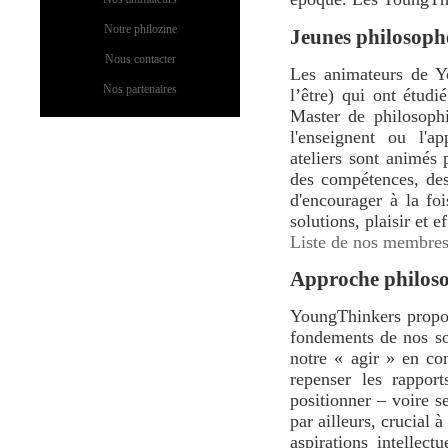
Notre philozine
Jeunes philosophe
Nous contacter
Les animateurs de Y
Nos partenaires
l’être) qui ont étudi
Master de philosophi
l'enseignent ou l'a
ateliers sont animés
des compétences, des 
d'encourager à la foi
solutions, plaisir et ef
Liste de nos membre
Approche philos
YoungThinkers propos
fondements de nos soc
notre « agir » en con
repenser les rappor
positionner – voire s
par ailleurs, crucial 
aspirations intellect