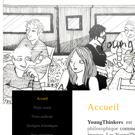
Young
Accueil
Accueil
Notre vision
Notre méthode
YoungThinkers
est 
Quelques thématiques
philosophique
comm
époque. Les YoungThi
Nos animateurs